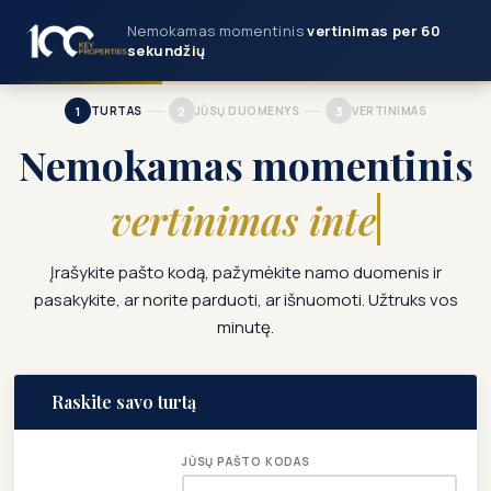
Nemokamas momentinis
vertinimas per 60
sekundžių
1
2
3
TURTAS
JŪSŲ DUOMENYS
VERTINIMAS
Nemokamas momentinis
vertinimas interne
Įrašykite pašto kodą, pažymėkite namo duomenis ir
pasakykite, ar norite parduoti, ar išnuomoti. Užtruks vos
minutę.
📍
Raskite savo turtą
JŪSŲ PAŠTO KODAS