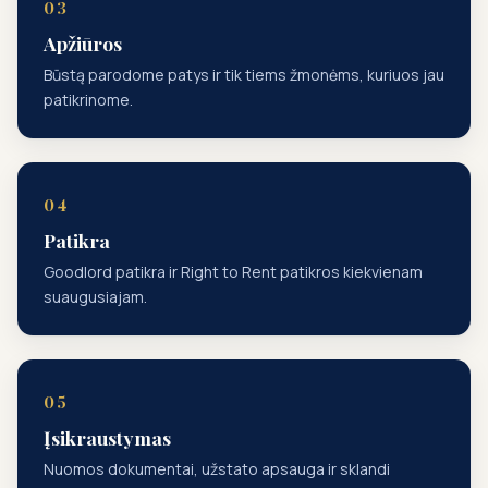
Apžiūros
Būstą parodome patys ir tik tiems žmonėms, kuriuos jau
patikrinome.
Patikra
Goodlord patikra ir Right to Rent patikros kiekvienam
suaugusiajam.
Įsikraustymas
Nuomos dokumentai, užstato apsauga ir sklandi