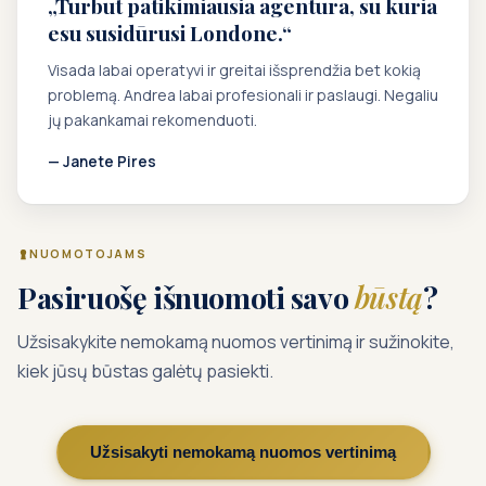
„Turbūt patikimiausia agentūra, su kuria
esu susidūrusi Londone.“
Visada labai operatyvi ir greitai išsprendžia bet kokią
problemą. Andrea labai profesionali ir paslaugi. Negaliu
jų pakankamai rekomenduoti.
— Janete Pires
NUOMOTOJAMS
Pasiruošę išnuomoti savo
būstą
?
Užsisakykite nemokamą nuomos vertinimą ir sužinokite,
kiek jūsų būstas galėtų pasiekti.
Užsisakyti nemokamą nuomos vertinimą