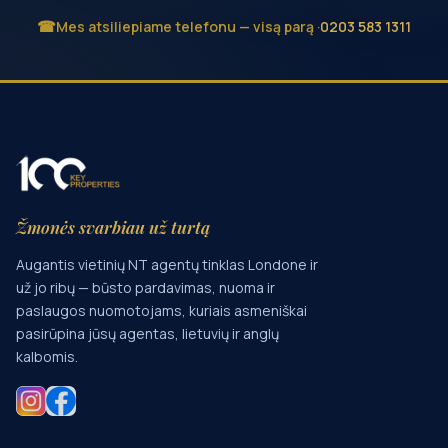
Mes atsiliepiame telefonu — visą parą ·
0203 583 1311
Žmonės svarbiau už turtą
Augantis vietinių NT agentų tinklas Londone ir
už jo ribų — būsto pardavimas, nuoma ir
paslaugos nuomotojams, kuriais asmeniškai
pasirūpina jūsų agentas, lietuvių ir anglų
kalbomis.