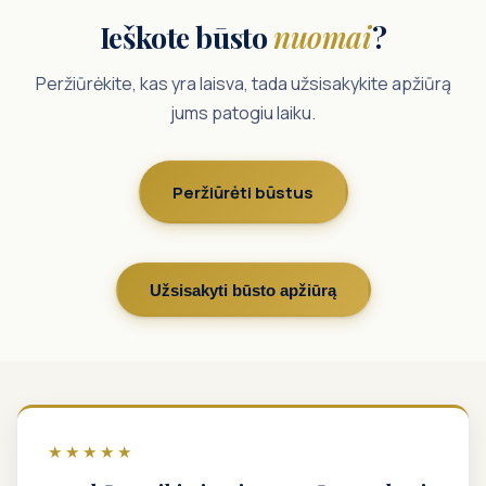
Ieškote būsto
nuomai
?
Peržiūrėkite, kas yra laisva, tada užsisakykite apžiūrą
jums patogiu laiku.
Peržiūrėti būstus
Užsisakyti būsto apžiūrą
★★★★★