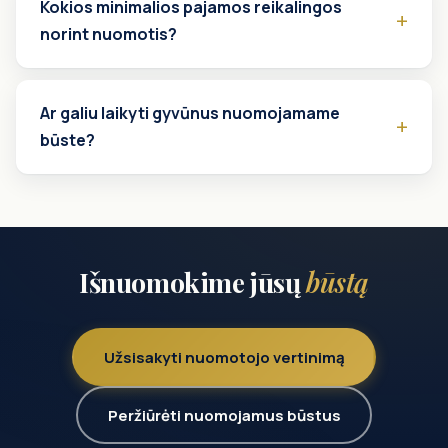
Kokios minimalios pajamos reikalingos
norint nuomotis?
Ar galiu laikyti gyvūnus nuomojamame
būste?
Išnuomokime jūsų
būstą
Užsisakyti nuomotojo vertinimą
Peržiūrėti nuomojamus būstus