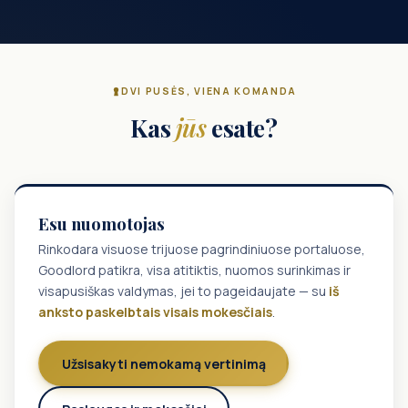
DVI PUSĖS, VIENA KOMANDA
Kas
jūs
esate?
Esu nuomotojas
Rinkodara visuose trijuose pagrindiniuose portaluose,
Goodlord patikra, visa atitiktis, nuomos surinkimas ir
visapusiškas valdymas, jei to pageidaujate — su
iš
anksto paskelbtais visais mokesčiais
.
Užsisakyti nemokamą vertinimą