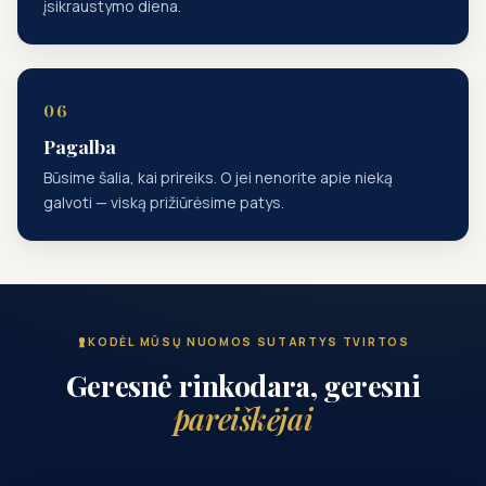
įsikraustymo diena.
Pagalba
Būsime šalia, kai prireiks. O jei nenorite apie nieką
galvoti — viską prižiūrėsime patys.
KODĖL MŪSŲ NUOMOS SUTARTYS TVIRTOS
Geresnė rinkodara, geresni
pareiškėjai