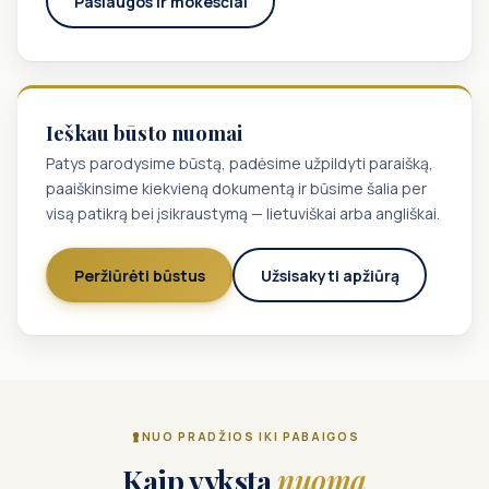
Paslaugos ir mokesčiai
Ieškau būsto nuomai
Patys parodysime būstą, padėsime užpildyti paraišką,
paaiškinsime kiekvieną dokumentą ir būsime šalia per
visą patikrą bei įsikraustymą — lietuviškai arba angliškai.
Peržiūrėti būstus
Užsisakyti apžiūrą
NUO PRADŽIOS IKI PABAIGOS
Kaip vyksta
nuoma