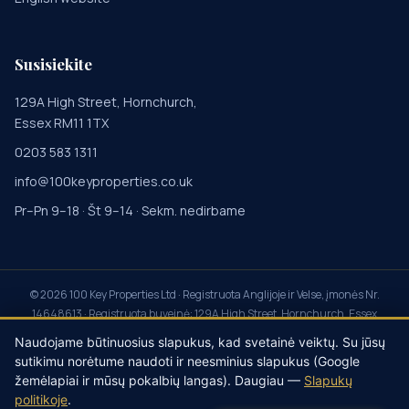
Susisiekite
129A High Street, Hornchurch,
Essex RM11 1TX
0203 583 1311
info@100keyproperties.co.uk
Pr–Pn 9–18 · Št 9–14 · Sekm. nedirbame
©
2026
100 Key Properties Ltd · Registruota Anglijoje ir Velse, įmonės Nr.
14648613 · Registruota buveinė: 129A High Street, Hornchurch, Essex
RM11 1TX · Property Redress Scheme PRS045855 · Client Money
Naudojame būtinuosius slapukus, kad svetainė veiktų. Su jūsų
Protection CMP014115 · My Deposits registruotas agentas ·
Privatumas
·
sutikimu norėtume naudoti ir neesminius slapukus (Google
Slapukai
·
Sąlygos
·
Skundai
·
Sukčiavimo prevencija
·
žemėlapiai ir mūsų pokalbių langas). Daugiau —
Slapukų
Slapukų nustatymai
politikoje
.