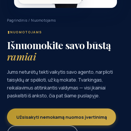
Pagrindinis
/ Nuomotojams
NUOMOTOJAMS
Išnuomokite savo būstą
ramiai
Jums neturėtų tekti vaikytis savo agento, narplioti
taisyklių ar spėlioti, už ką mokate. Tvarkingas,
reikalavimus atitinkantis valdymas — visi įkainiai
paskelbti iš anksto, čia pat šiame puslapyje.
Užsisakyti nemokamą nuomos įvertinimą