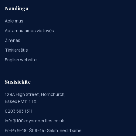
Naudinga
Apie mus
Aptarnaujamos vietovės
Žinynas
Tinklaraštis
English website
Susisiekite
129A High Street, Hornchurch,
Essex RM11 1TX
0203 583 1311
info@100keyproperties.co.uk
Pr–Pn 9–18 · Št 9–14 · Sekm. nedirbame