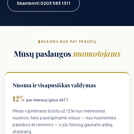
Skambinti 0203 583 1311
SKAIDRU NUO PAT PRADŽIŲ
Mūsų paslaugos
nuomotojams
Nuoma ir visapusiškas valdymas
12%
per mėnesį (plus VAT)
Pilnas rūpinimasis būstu už 12% nuo mėnesinės
nuomos. Mes pasirūpiname viskuo — nuo nuomininko
paieškos iki remonto — o jūs tiesiog gaunate aiškią
ataskaitą.