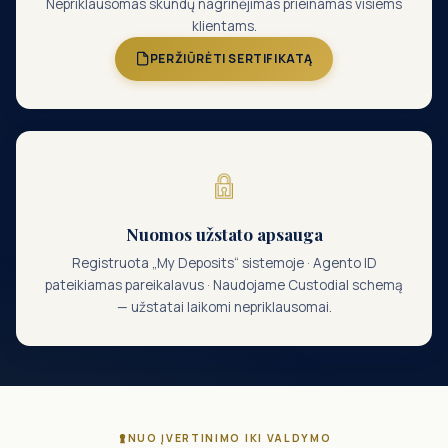
Nepriklausomas skundų nagrinėjimas prieinamas visiems
klientams.
PERŽIŪRĖTI SERTIFIKATĄ
Nuomos užstato apsauga
Registruota „My Deposits“ sistemoje · Agento ID
pateikiamas pareikalavus · Naudojame Custodial schemą
— užstatai laikomi nepriklausomai.
NUO ĮVERTINIMO IKI VALDYMO