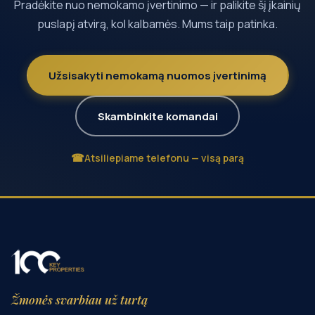
Pradėkite nuo nemokamo įvertinimo — ir palikite šį įkainių
puslapį atvirą, kol kalbamės. Mums taip patinka.
Užsisakyti nemokamą nuomos įvertinimą
Skambinkite komandai
Atsiliepiame telefonu — visą parą
Žmonės svarbiau už turtą