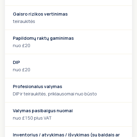
Gaisro rizikos vertinimas
teiraukitės
Papildomų raktų gaminimas
nuo £20
DIP
nuo £20
Profesionalus valymas
DIP ir teiraukitės, priklausomai nuo būsto
Valymas pasibaigus nuomai
nuo £150 plus VAT
Inventorius / atvykimas / išvykimas (su baldais ar