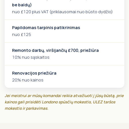
be baldų)
nuo £120 plus VAT (priklausomai nuo būsto dydžio)
Papildomas tarpinis patikrinimas
nuo £125
Remonto darbų, viršijančių £700, priežiūra
10% nuo sąskaitos
Renovacijos priežiūra
20% nuo kainos
Jei meistrui ar mūsų komandai reikia atvažiuoti į jūsų būstą, prie
kainos gali prisidėti Londono spūsčių mokestis, ULEZ taršos
mokestis ir parkavimas.