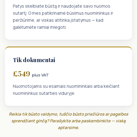
Patys skelbiate būstą ir naudojate savo nuomos
sutartį. O mes patikriname būsimus nuomininkus ir
peržiūrime, ar viskas atitinka įstatymus — kad
galėtumėte ramiai miegoti.
Tik dokumentai
£549
plus VAT
Nuomotojams su esamais nuomininkais arba keičiant
nuomininkus sutarties viduryje.
Reikia tik būsto valdymo, tuščio būsto priežiūros ar pagalbos
sprendžiant ginčą? Parašykite arba paskambinkite — viską
aptarsime.