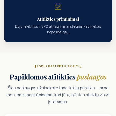
Atitikties priminimai
Dujų, elektros ir EPC atnaujinimai stebimi, kad niekas
nepasibaigtų.
JOKIŲ PASLĖPTŲ SKAIČIŲ
Papildomos atitikties
paslaugos
Šias paslaugas užsisakote tada, kai jų prireikia — arba
mes jomis pasirūpiname, kad jūsų būstas atitiktų visus
įstatymus.