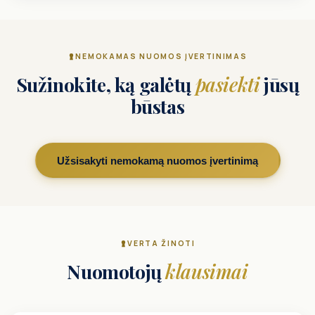
NEMOKAMAS NUOMOS ĮVERTINIMAS
Sužinokite, ką galėtų
pasiekti
jūsų
būstas
Užsisakyti nemokamą nuomos įvertinimą
VERTA ŽINOTI
Nuomotojų
klausimai