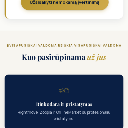
Užsisakyti nemokamą įvertinimą
VISAPUSIŠKAI VALDOMA REIŠKIA VISAPUSIŠKAI VALDOMA
Kuo pasirūpinama
už jus
Rinkodara ir pristatymas
Rightmove, Zoopla ir OnTheMarket su profesionaliu
pristatymu.