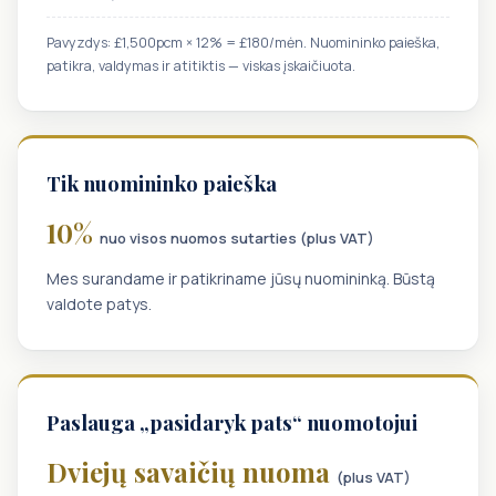
Pavyzdys: £1,500pcm × 12% = £180/mėn. Nuomininko paieška,
patikra, valdymas ir atitiktis — viskas įskaičiuota.
Tik nuomininko paieška
10%
nuo visos nuomos sutarties (plus VAT)
Mes surandame ir patikriname jūsų nuomininką. Būstą
valdote patys.
Paslauga „pasidaryk pats“ nuomotojui
Dviejų savaičių nuoma
(plus VAT)