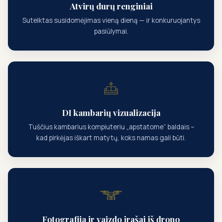
Atvirų durų renginiai
Sutelktas susidomėjimas vieną dieną — ir konkuruojantys
pasiūlymai.
DI kambarių vizualizacija
Tuščius kambarius kompiuteriu „apstatome“ baldais –
kad pirkėjas iškart matytų, koks namas gali būti.
Fotografija ir vaizdo įrašai iš drono