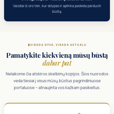
Vaizdai iš oro ten, kur sklypas ir aplinka padeda parduoti
būstą.
VISADA GYVA, VISADA AKTUALU
Pamatykite kiekvieną mūsų būstą
dabar pat
Nelaikome čia atskiros skelbimų kopijos. Šios nuorodos
veda tiesiai į visus mūsų būstus pagrindiniuose
portaluose – atnaujinta vos kažkam pasikeitus.