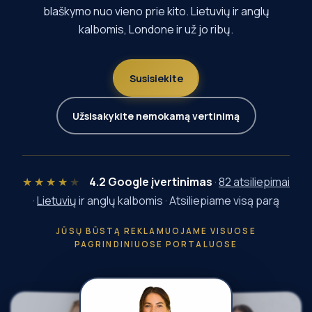
blaškymo nuo vieno prie kito. Lietuvių ir anglų
kalbomis, Londone ir už jo ribų.
Susisiekite
Užsisakykite nemokamą vertinimą
★★★★
★
4.2
Google įvertinimas
·
82
atsiliepimai
·
Lietuvių
ir anglų kalbomis · Atsiliepiame visą parą
JŪSŲ BŪSTĄ REKLAMUOJAME VISUOSE
PAGRINDINIUOSE PORTALUOSE