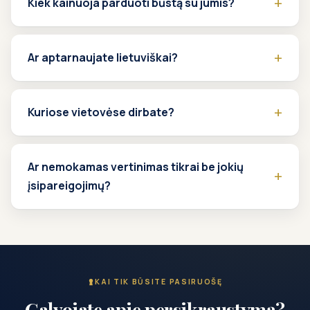
Kiek kainuoja parduoti būstą su jumis?
Ar aptarnaujate lietuviškai?
Kuriose vietovėse dirbate?
Ar nemokamas vertinimas tikrai be jokių
įsipareigojimų?
KAI TIK BŪSITE PASIRUOŠĘ
Galvojate apie persikraustymą?