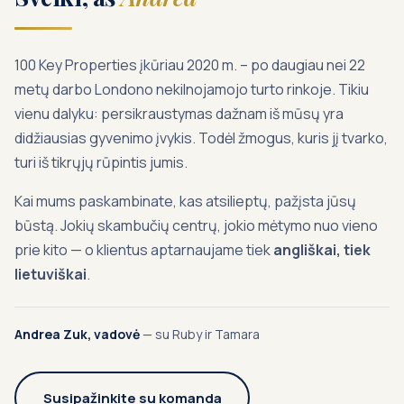
100 Key Properties įkūriau 2020 m. – po daugiau nei 22
metų darbo Londono nekilnojamojo turto rinkoje. Tikiu
vienu dalyku: persikraustymas dažnam iš mūsų yra
didžiausias gyvenimo įvykis. Todėl žmogus, kuris jį tvarko,
turi iš tikrųjų rūpintis jumis.
Kai mums paskambinate, kas atsilieptų, pažįsta jūsų
būstą. Jokių skambučių centrų, jokio mėtymo nuo vieno
prie kito — o klientus aptarnaujame tiek
angliškai, tiek
lietuviškai
.
Andrea Zuk, vadovė
— su Ruby ir Tamara
Susipažinkite su komanda