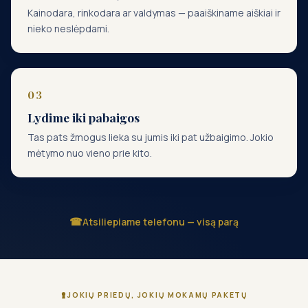
Kainodara, rinkodara ar valdymas — paaiškiname aiškiai ir
nieko neslėpdami.
Lydime iki pabaigos
Tas pats žmogus lieka su jumis iki pat užbaigimo. Jokio
mėtymo nuo vieno prie kito.
Atsiliepiame telefonu — visą parą
JOKIŲ PRIEDŲ, JOKIŲ MOKAMŲ PAKETŲ