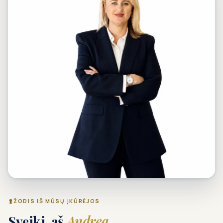
ŽODIS IŠ MŪSŲ ĮKŪRĖJOS
Sveiki, aš
Andrea