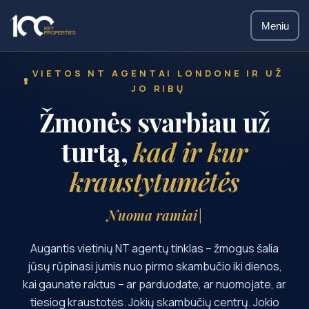
Meniu
VIETOS NT AGENTAI LONDONE IR UŽ
JO RIBŲ
Žmonės svarbiau už
turtą,
kad ir kur
kraustytumėtės
Nuoma
Augantis vietinių NT agentų tinklas – žmogus šalia
jūsų rūpinasi jumis nuo pirmo skambučio iki dienos,
kai gaunate raktus – ar parduodate, ar nuomojate, ar
tiesiog kraustotės. Jokių skambučių centrų. Jokio