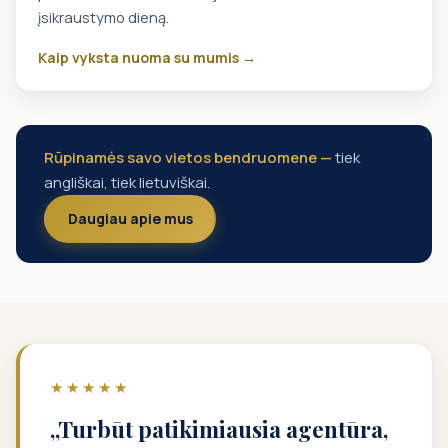
įsikraustymo dieną.
Kaip vyksta nuoma su mumis →
Rūpinamės savo vietos bendruomene —
tiek
angliškai, tiek lietuviškai.
Daugiau apie mus
★★★★★
„Turbūt patikimiausia agentūra,