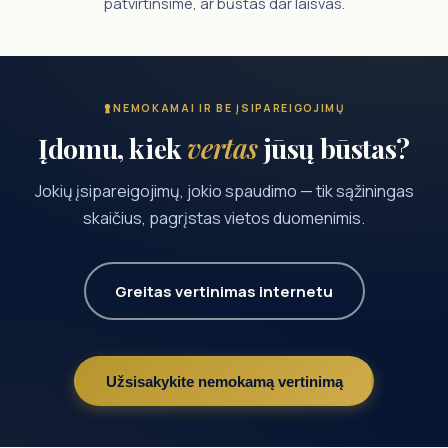
patvirtinsime, ar būstas dar laisvas.
NEMOKAMAI IR BE ĮSIPAREIGOJIMŲ
Įdomu, kiek
vertas
jūsų būstas?
Jokių įsipareigojimų, jokio spaudimo — tik sąžiningas
skaičius, pagrįstas vietos duomenimis.
Greitas vertinimas internetu
Užsisakykite nemokamą vertinimą