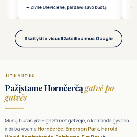
le Uleviciene, pardavė savo būstą
— Abbas Khan, rado sa
Skaitykite visus
82
atsiliepimus Google
ITIN VIETINĖ
Pažįstame Hornčerčą
gatvė po
gatvės
Mūsų biuras yra High Street gatvėje, o komanda gyvena
ir dirba visame
Hornčerče
,
Emerson Park
,
Harold