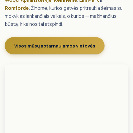
Wood
,
Apminsteryje
,
Reinheme
,
Elm Park
ir
Romforde
. Žinome, kurios gatvės pritraukia šeimas su
mokyklas lankančiais vaikais, o kurios — mažinančius
būstą, ir kainos tai atspindi.
Visos mūsų aptarnaujamos vietovės