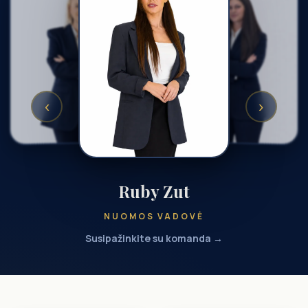
‹
›
Ruby Zut
NUOMOS VADOVĖ
Susipažinkite su komanda →