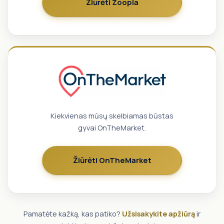
Žiūrėti Zoopla
Kiekvienas mūsų skelbiamas būstas
gyvai OnTheMarket.
Žiūrėti OnTheMarket
Pamatėte kažką, kas patiko?
Užsisakykite apžiūrą
ir