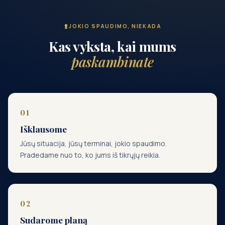
JOKIO SPAUDIMO, NIEKADA
Kas vyksta, kai mums
paskambinate
Išklausome
Jūsų situacija, jūsų terminai, jokio spaudimo.
Pradedame nuo to, ko jums iš tikrųjų reikia.
Sudarome planą