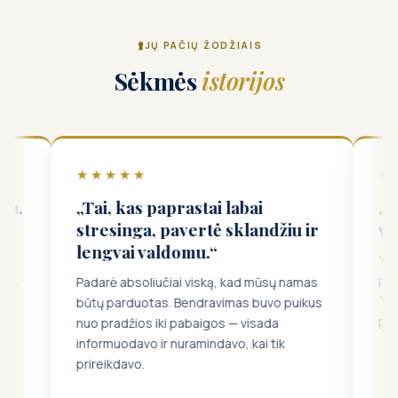
JŲ PAČIŲ ŽODŽIAIS
Sėkmės
istorijos
★★★
★★★★★
 kas paprastai labai
„Visada vienu žin
inga, pavertė sklandžiu ir
viskas judėjo skla
vai valdomu.“
Ypatingas ačiū Andreai 
palaikanti ir dėmesing
 absoliučiai viską, kad mūsų namas
Tai, kas galėjo būti str
arduotas. Bendravimas buvo puikus
paprasta ir gerai sutva
adžios iki pabaigos — visada
odavo ir nuramindavo, kai tik
davo.