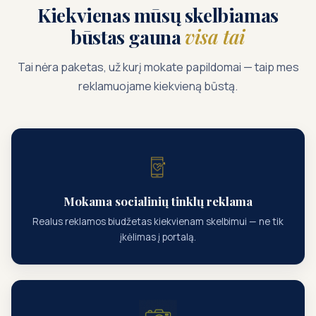
Kiekvienas mūsų skelbiamas
būstas gauna
visa tai
Tai nėra paketas, už kurį mokate papildomai — taip mes
reklamuojame kiekvieną būstą.
Mokama socialinių tinklų reklama
Realus reklamos biudžetas kiekvienam skelbimui — ne tik
įkėlimas į portalą.