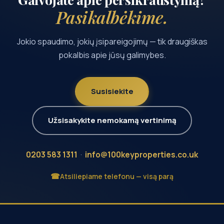
Pasikalbėkime.
Jokio spaudimo, jokių įsipareigojimų — tik draugiškas
pokalbis apie jūsų galimybes.
Susisiekite
Užsisakykite nemokamą vertinimą
0203 583 1311
·
info@100keyproperties.co.uk
Atsiliepiame telefonu — visą parą