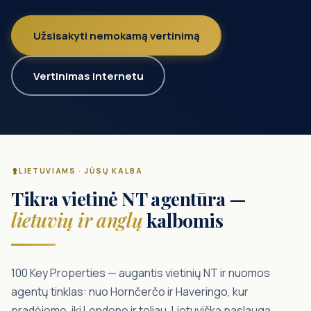
Užsisakyti nemokamą vertinimą
Vertinimas internetu
LIETUVIAMS · JŪSŲ KALBA
Tikra vietinė NT agentūra —
lietuvių ir anglų
kalbomis
100 Key Properties — augantis vietinių NT ir nuomos
agentų tinklas: nuo Hornčerčo ir Haveringo, kur
pradėjome, iki Londono ir toliau. Lietuvišką paslaugą