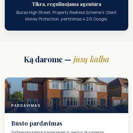
Tikra, reguliuojama agentūra
Biuras High Street, Property Redress Scheme ir Client
Money Protection, įvertinimas 4.2/5 Google.
Ką darome —
jūsų kalba
PARDAVIMAS
Būsto pardavimas
Sąžininga kaina pagal realius vietos duomenis.