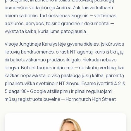
asmeniškai veda įkūrėja Andrea Zuk, laisvai kalbanti
abiem kalbomis, tad kiekvienas žingsnis — vertinimas,
apžiūros, derybos, teisinė grandinė ir dokumentai —
vyksta ta kalba, kuria jums patogiausia.
Visoje Jungtinėje Karalystėje gyvena didelės, įsikūrusios
lietuvių bendruomenės, o rasti NT agentą, kuris iš tikrųjų
dirba lietuviškai nuo pradžios iki galo, niekada nebuvo
lengva. Būtent tai mes ir darome — ne skubų vertimą, kai
kažkas nepavyksta, o visą paslaugą jūsų kalba, paremtą
pilna lietuviška svetaine ir NT žinynu. Esame įvertinti 4.2 iš
5 pagal 80+ Google atsiliepimų ir pilnai reguliuojami;
mūsų registruota buveinė — Hornchurch High Street.