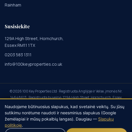
Rainham
Susisiekite
129A High Street, Hornchurch,
Essex RM11 1TX
0203 583 1311
info@100keyproperties.co.uk
©
2026
100 Key Properties Ltd · Registruota Anglijoje ir Velse, įmonės Nr.
14648613 · Registruota buveinė: 129A High Street, Hornchurch, Essex
RM11 1TX · Property Redress Scheme PRS045855 · Client Money
Naudojame būtinuosius slapukus, kad svetainė veiktų. Su jūsų
Protection CMP014115 · My Deposits registruotas agentas ·
Privatumas
·
sutikimu norėtume naudoti ir neesminius slapukus (Google
Slapukai
·
Sąlygos
·
Skundai
·
Sukčiavimo prevencija
·
žemėlapiai ir mūsų pokalbių langas). Daugiau —
Slapukų
Slapukų nustatymai
politikoje
.