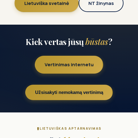
Lietuviška svetainė
NT žinynas
Kiek vertas jūsų
būstas
?
Vertinimas internetu
Užsisakyti nemokamą vertinimą
LIETUVIŠKAS APTARNAVIMAS