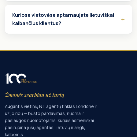
Kuriose vietovėse aptarnaujate lietuviškai
kalbančius klientus?
Žmonės svarbiau už turtą
Augantis vietinių NT agentų tinklas Londone ir
už jo ribų — būsto pardavimas, nuoma ir
paslaugos nuomotojams, kuriais asmeniškai
pasirūpina jūsų agentas, lietuvių ir anglų
kalbomis.