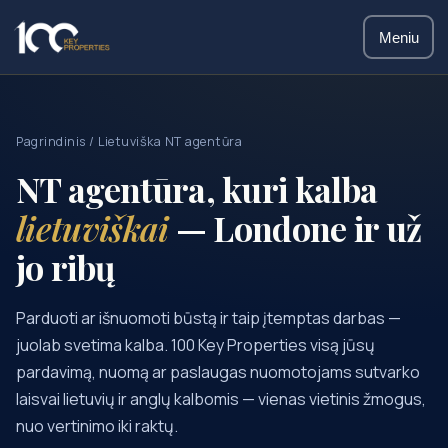
Meniu
Pagrindinis
/ Lietuviška NT agentūra
NT agentūra, kuri kalba
lietuviškai
— Londone ir už
jo ribų
Parduoti ar išnuomoti būstą ir taip įtemptas darbas —
juolab svetima kalba. 100 Key Properties visą jūsų
pardavimą, nuomą ar paslaugas nuomotojams sutvarko
laisvai lietuvių ir anglų kalbomis — vienas vietinis žmogus,
nuo vertinimo iki raktų.