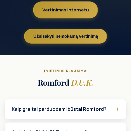
Vertinimas internetu
Užsisakyti nemokamą vertinimą
VIETINIAI KLAUSIMAI
Romford
D.U.K.
Kaip greitai parduodami būstai Romford?