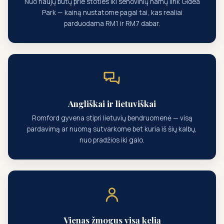
Nuo naujų butų prie stoties iki senovinių namų link Gidea
Park — kainą nustatome pagal tai, kas realiai
parduodama RM1 ir RM7 dabar.
Angliškai ir lietuviškai
Romford gyvena stipri lietuvių bendruomenė — visą
pardavimą ar nuomą sutvarkome bet kuria iš šių kalbų,
nuo pradžios iki galo.
Vienas žmogus visą kelią