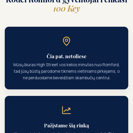
100 Key
Čia pat, netoliese
Mūsų biuras High Street vos kelios minutės nuo Romford,
tad jūsų būstą parodome tikriems vietiniams pirkėjams, o
ne perduodame beveidžiam skambučių centrui.
Pažįstame šią rinką