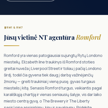
RM1 & RM7
Jūsų vietinė NT agentūra
Romford
Romford yra vienas patogiausiai sujungtų Rytų Londono
miestelių. Elizabeth line traukinys iš Romford stoties
greitai nuveža į Liverpool Street ir toliau į pačią Londono
širdį, todėl čia gyvena tiek daug į darbą važinėjančių
žmonių — greiti traukiniai į vieną pusę, gyvas turgaus
miestelis į kitą. Senasis Romford turgus, veikiantis pagal
karališkąją chartiją ir vienas seniausių šalyje, vis dar laiko
miesto centrą gyvą, o The Brewery ir The Liberty
pasirūpina apsipirkimu, kinu ir pavalgymu. Pridėkite