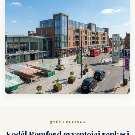
MŪSŲ RAJONAS
Kodėl Romford gyventojai renkasi