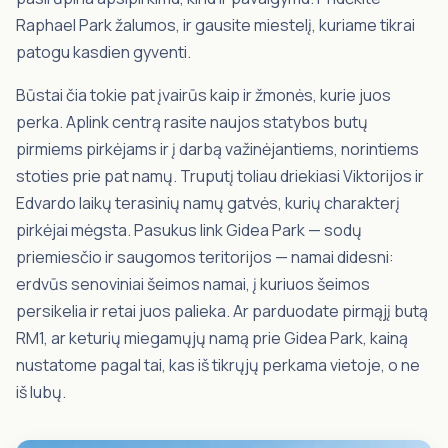
Raphael Park žalumos, ir gausite miestelį, kuriame tikrai
patogu kasdien gyventi.
Būstai čia tokie pat įvairūs kaip ir žmonės, kurie juos
perka. Aplink centrą rasite naujos statybos butų
pirmiems pirkėjams ir į darbą važinėjantiems, norintiems
stoties prie pat namų. Truputį toliau driekiasi Viktorijos ir
Edvardo laikų terasinių namų gatvės, kurių charakterį
pirkėjai mėgsta. Pasukus link Gidea Park — sodų
priemiesčio ir saugomos teritorijos — namai didesni:
erdvūs senoviniai šeimos namai, į kuriuos šeimos
persikelia ir retai juos palieka. Ar parduodate pirmąjį butą
RM1, ar keturių miegamųjų namą prie Gidea Park, kainą
nustatome pagal tai, kas iš tikrųjų perkama vietoje, o ne
iš lubų.