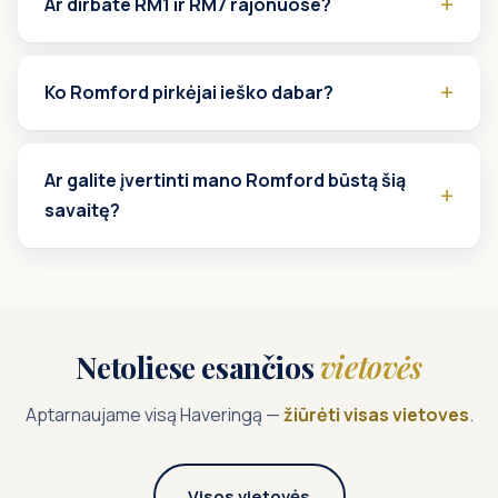
Ar dirbate RM1 ir RM7 rajonuose?
Ko Romford pirkėjai ieško dabar?
Ar galite įvertinti mano Romford būstą šią
savaitę?
Netoliese esančios
vietovės
Aptarnaujame visą Haveringą —
žiūrėti visas vietoves
.
Visos vietovės