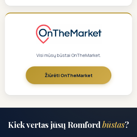
Visi mūsų būstai OnTheMarket.
Žiūrėti OnTheMarket
Kiek vertas jūsų Romford
būstas
?