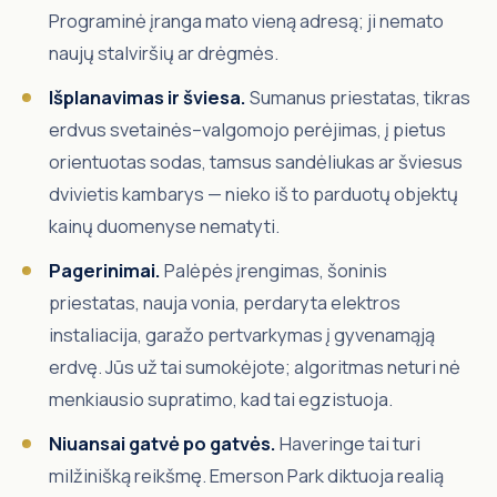
Programinė įranga mato vieną adresą; ji nemato
naujų stalviršių ar drėgmės.
Išplanavimas ir šviesa.
Sumanus priestatas, tikras
erdvus svetainės–valgomojo perėjimas, į pietus
orientuotas sodas, tamsus sandėliukas ar šviesus
dvivietis kambarys — nieko iš to parduotų objektų
kainų duomenyse nematyti.
Pagerinimai.
Palėpės įrengimas, šoninis
priestatas, nauja vonia, perdaryta elektros
instaliacija, garažo pertvarkymas į gyvenamąją
erdvę. Jūs už tai sumokėjote; algoritmas neturi nė
menkiausio supratimo, kad tai egzistuoja.
Niuansai gatvė po gatvės.
Haveringe tai turi
milžinišką reikšmę. Emerson Park diktuoja realią