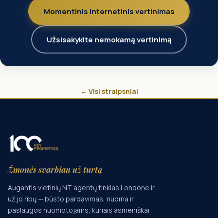
Momentinis internetinis vertinimas
Užsisakykite nemokamą vertinimą
← Visi straipsniai
Žmonės svarbiau už turtą
Augantis vietinių NT agentų tinklas Londone ir
už jo ribų — būsto pardavimas, nuoma ir
paslaugos nuomotojams, kuriais asmeniškai