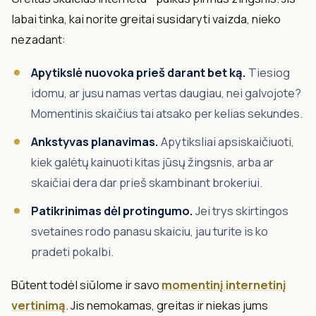
labai tinka, kai norite greitai susidaryti vaizda, nieko
nezadant:
Apytikslė nuovoka prieš darant bet ką.
Tiesiog
idomu, ar jusu namas vertas daugiau, nei galvojote?
Momentinis skaičius tai atsako per kelias sekundes.
Ankstyvas planavimas.
Apytiksliai apsiskaičiuoti,
kiek galėtų kainuoti kitas jūsų žingsnis, arba ar
skaičiai dera dar prieš skambinant brokeriui.
Patikrinimas dėl protingumo.
Jei trys skirtingos
svetaines rodo panasu skaiciu, jau turite is ko
pradeti pokalbi.
Būtent todėl siūlome ir savo
momentinį internetinį
vertinimą
. Jis nemokamas, greitas ir niekas jums