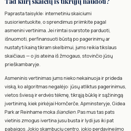
Tad kurį skaičių iš tikrųjų naudoti?
Paprasta taisykle: internetiniu skaiciumi
susiorientuokite, o sprendimus priimkite pagal
asmenini vertinima. Jei rimtai svarstote parduoti,
išnuomoti, perfinansuoti būstą po pagerinimų ar
nustatyti kainą tikram skelbimui, jums reikia tikslaus
skaičiaus — o jis ateina iš žmogaus, stovinčio jūsų
prieškambaryje.
Asmeninis vertinimas jums nieko nekainuoja ir prideda
viską, ko algoritmas negalėjo: jūsų atliktus pagerinimus,
vietos šviesą ir erdvės tėkmę, tikrąją būklę ir sąžiningą
įvertinimą, kiek pirkėjai Hornčerče, Apminsteryje, Gidea
Park ar Reinhame moka
šiandien
. Pas mus tas pats
vietinis zmogus ivertina jusu busta ir lydi jus iki pat
pabaigos. Jokio skambuciu centro, jokio perdavinejimo