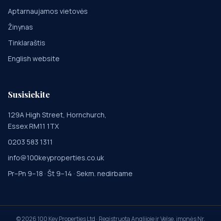
Aptarnaujamos vietovės
Žinynas
Tinklaraštis
English website
Susisiekite
129A High Street, Hornchurch,
Essex RM11 1TX
0203 583 1311
info@100keyproperties.co.uk
Pr–Pn 9–18 · Št 9–14 · Sekm. nedirbame
©
2026
100 Key Properties Ltd · Registruota Anglijoje ir Velse, įmonės Nr.