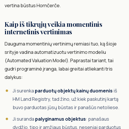
vertina būstus Hornčerče.
Kaip iš tikrųjų veikia momentinis
internetinis vertinimas
Dauguma momentinių vertinimų remiasi tuo, ką šioje
srityje vadina automatizuotu vertinimo modeliu
(Automated Valuation Model). Paprastai tariant, tai
gudri programinė įranga, labai greitai atliekanti tris
dalykus:
Ji surenka
parduotų objektų kainų duomenis
iš
HM Land Registry, tad žino, už kiek paskutinį kartą
buvo parduotas jūsų būstas ir panašūs netoliese.
Ji suranda
palyginamus objektus
: panašaus
dydžio, tipo ir amžiaus būstus, neseniai parduotus