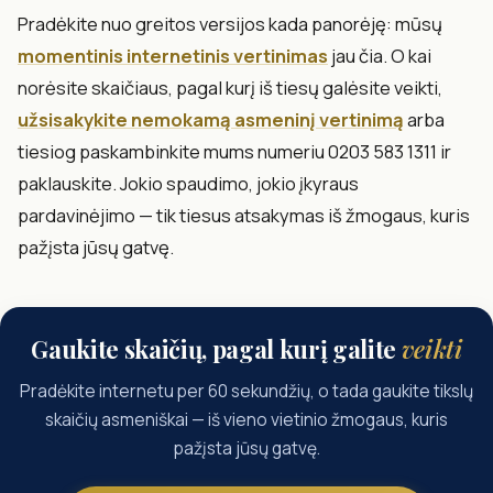
Pradėkite nuo greitos versijos kada panorėję: mūsų
momentinis internetinis vertinimas
jau čia. O kai
norėsite skaičiaus, pagal kurį iš tiesų galėsite veikti,
užsisakykite nemokamą asmeninį vertinimą
arba
tiesiog paskambinkite mums numeriu 0203 583 1311 ir
paklauskite. Jokio spaudimo, jokio įkyraus
pardavinėjimo — tik tiesus atsakymas iš žmogaus, kuris
pažįsta jūsų gatvę.
Gaukite skaičių, pagal kurį galite
veikti
Pradėkite internetu per 60 sekundžių, o tada gaukite tikslų
skaičių asmeniškai — iš vieno vietinio žmogaus, kuris
pažįsta jūsų gatvę.