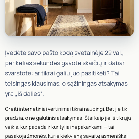
Įvedėte savo pašto kodą svetainėje 22 val.,
per kelias sekundes gavote skaičių ir dabar
svarstote: ar tikrai galiu juo pasitikėti? Tai
teisingas klausimas, o sąžiningas atsakymas
yra „iš dalies“.
Greiti internetiniai vertinimai tikrai naudingi. Bet jie tik
pradzia, o ne galutinis atsakymas. Štai kaip jie iš tikrųjų
veikia, kur padeda ir kur tyliai nepakankami — tai
pasakoja žmonės, kurie kiekvieną savaitę asmeniškai