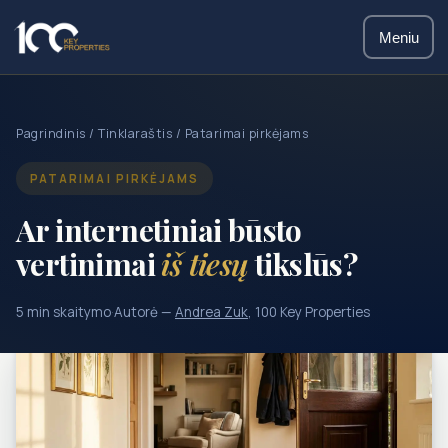
Meniu
Pagrindinis
/
Tinklaraštis
/ Patarimai pirkėjams
PATARIMAI PIRKĖJAMS
Ar internetiniai būsto
vertinimai
iš tiesų
tikslūs?
5 min skaitymo
·
Autorė —
Andrea Zuk
, 100 Key Properties