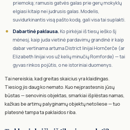
priemoką; ramusis gatvės galas prie gerų mokyklų
elgiasi kitaip nei judrusis galas. Modelis,
suvidurkinantis visą pašto kodą, gali visa tai suplakti.
Dabartinė paklausa.
Ko pirkėjai iš tiesų ieško šį
mėnesį, kaip juda vietinė pardavimų grandinė ir kaip
dabar vertinama artuma District linijai Hornčerče (ar
Elizabeth linijai vos už kelių minučių Romforde) — tai
gyvas rinkos pojūtis, o ne istoriniai duomenys.
Tai nereiskia, kad greitas skaicius yra klaidingas.
Tiesiog jis daug ko nemato. Kuo neįprastesnis jūsų
būstas — senovinis objektas, smarkiai išplėstas namas,
kažkas be artimų palyginamų objektų netoliese — tuo
platesnė tampa ta paklaidos riba.