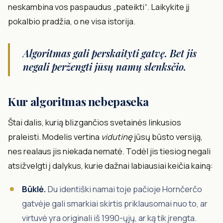
neskambina vos paspaudus „pateikti“. Laikykite jį
pokalbio pradžia, o ne visa istorija.
Algoritmas gali perskaityti gatvę. Bet jis
negali peržengti jūsų namų slenksčio.
Kur algoritmas nebepaseka
Štai dalis, kurią blizgančios svetainės linkusios
praleisti. Modelis vertina
vidutinę
jūsų būsto versiją,
nes realaus jis niekada nematė. Todėl jis tiesiog negali
atsižvelgti į dalykus, kurie dažnai labiausiai keičia kainą:
Būklė.
Du identiški namai toje pačioje Hornčerčo
gatvėje gali smarkiai skirtis priklausomai nuo to, ar
virtuvė yra originali iš 1990-ųjų, ar ką tik įrengta.