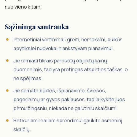
nuo vieno kitam.
Sąžininga santrauka
Internetiniai vertinimai: greiti, nemokami, puikūs
apytikslei nuovokai ir ankstyvam planavimui.
Jie remiasi tikrais parduotų objektų kainų
duomenimis, tad yra protingas atspirties taškas, o
ne spėjimas.
Jie nemato būklės, išplanavimo, šviesos,
pagerinimų ar gyvos paklausos, tad laikykite juos
pirmu žingsniu, niekada ne galutiniu skaičiumi.
Bet kuriam realiam sprendimui gaukite asmeninį
skaičių.