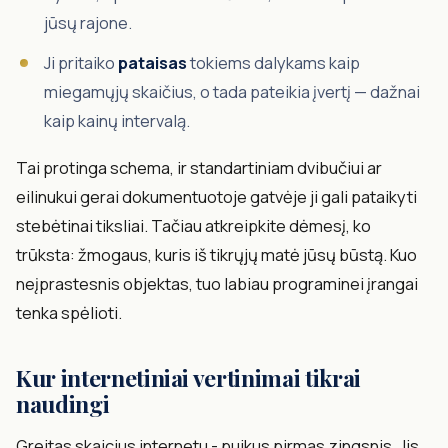
jūsų rajone.
Ji pritaiko
pataisas
tokiems dalykams kaip
miegamųjų skaičius, o tada pateikia įvertį — dažnai
kaip kainų intervalą.
Tai protinga schema, ir standartiniam dvibučiui ar
eilinukui gerai dokumentuotoje gatvėje ji gali pataikyti
stebėtinai tiksliai. Tačiau atkreipkite dėmesį, ko
trūksta: žmogaus, kuris iš tikrųjų matė jūsų būstą. Kuo
neįprastesnis objektas, tuo labiau programinei įrangai
tenka spėlioti.
Kur internetiniai vertinimai tikrai
naudingi
Greitas skaicius internetu - puikus pirmas zingsnis. Jis