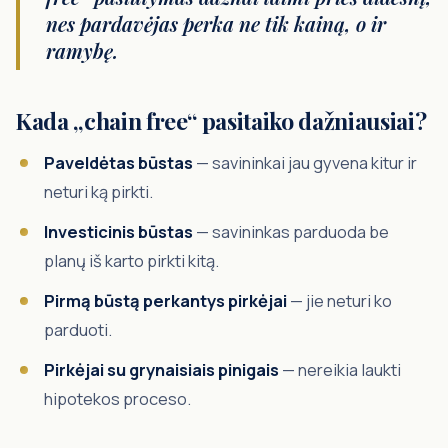
nes pardavėjas perka ne tik kainą, o ir
ramybę.
Kada „chain free“ pasitaiko dažniausiai?
Paveldėtas būstas
— savininkai jau gyvena kitur ir
neturi ką pirkti.
Investicinis būstas
— savininkas parduoda be
planų iš karto pirkti kitą.
Pirmą būstą perkantys pirkėjai
— jie neturi ko
parduoti.
Pirkėjai su grynaisiais pinigais
— nereikia laukti
hipotekos proceso.