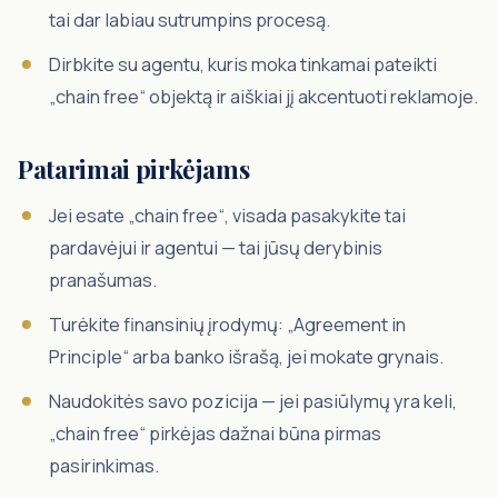
tai dar labiau sutrumpins procesą.
Dirbkite su agentu, kuris moka tinkamai pateikti
„chain free“ objektą ir aiškiai jį akcentuoti reklamoje.
Patarimai pirkėjams
Jei esate „chain free“, visada pasakykite tai
pardavėjui ir agentui — tai jūsų derybinis
pranašumas.
Turėkite finansinių įrodymų: „Agreement in
Principle“ arba banko išrašą, jei mokate grynais.
Naudokitės savo pozicija — jei pasiūlymų yra keli,
„chain free“ pirkėjas dažnai būna pirmas
pasirinkimas.