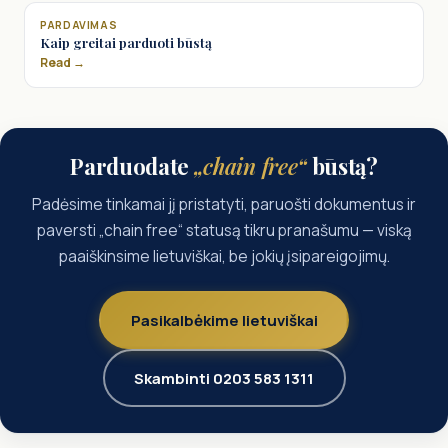
PARDAVIMAS
Kaip greitai parduoti būstą
Read →
Parduodate
„chain free“
būstą?
Padėsime tinkamai jį pristatyti, paruošti dokumentus ir
paversti „chain free“ statusą tikru pranašumu — viską
paaiškinsime lietuviškai, be jokių įsipareigojimų.
Pasikalbėkime lietuviškai
Skambinti 0203 583 1311