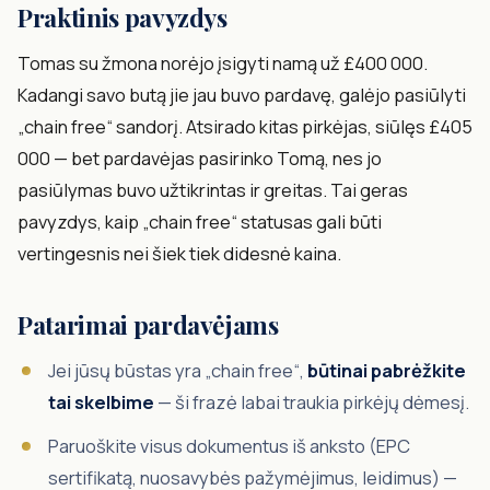
Praktinis pavyzdys
Tomas su žmona norėjo įsigyti namą už £400 000.
Kadangi savo butą jie jau buvo pardavę, galėjo pasiūlyti
„chain free“ sandorį. Atsirado kitas pirkėjas, siūlęs £405
000 — bet pardavėjas pasirinko Tomą, nes jo
pasiūlymas buvo užtikrintas ir greitas. Tai geras
pavyzdys, kaip „chain free“ statusas gali būti
vertingesnis nei šiek tiek didesnė kaina.
Patarimai pardavėjams
Jei jūsų būstas yra „chain free“,
būtinai pabrėžkite
tai skelbime
— ši frazė labai traukia pirkėjų dėmesį.
Paruoškite visus dokumentus iš anksto (EPC
sertifikatą, nuosavybės pažymėjimus, leidimus) —