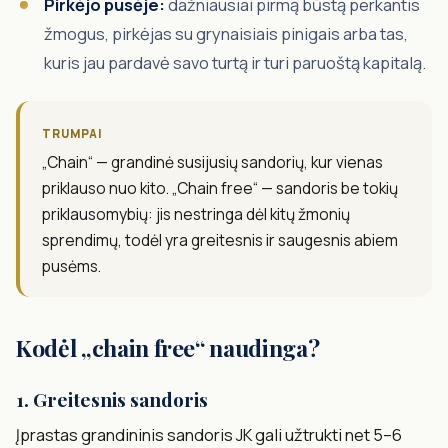
Pirkėjo pusėje:
dažniausiai pirmą būstą perkantis
žmogus, pirkėjas su grynaisiais pinigais arba tas,
kuris jau pardavė savo turtą ir turi paruoštą kapitalą.
TRUMPAI
„Chain“ — grandinė susijusių sandorių, kur vienas
priklauso nuo kito. „Chain free“ — sandoris be tokių
priklausomybių: jis nestringa dėl kitų žmonių
sprendimų, todėl yra greitesnis ir saugesnis abiem
pusėms.
Kodėl „chain free“ naudinga?
1. Greitesnis sandoris
Įprastas grandininis sandoris JK gali užtrukti net 5–6