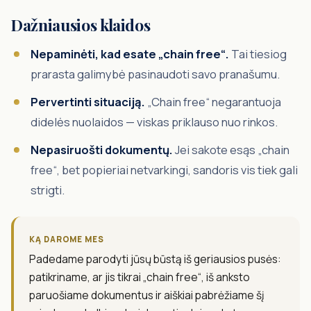
Dažniausios klaidos
Nepaminėti, kad esate „chain free“.
Tai tiesiog
prarasta galimybė pasinaudoti savo pranašumu.
Pervertinti situaciją.
„Chain free“ negarantuoja
didelės nuolaidos — viskas priklauso nuo rinkos.
Nepasiruošti dokumentų.
Jei sakote esąs „chain
free“, bet popieriai netvarkingi, sandoris vis tiek gali
strigti.
KĄ DAROME MES
Padedame parodyti jūsų būstą iš geriausios pusės:
patikriname, ar jis tikrai „chain free“, iš anksto
paruošiame dokumentus ir aiškiai pabrėžiame šį