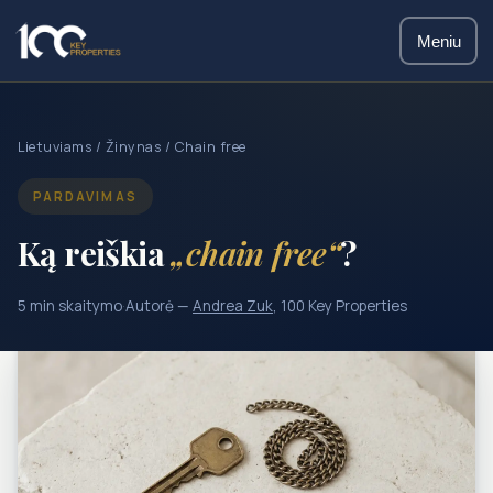
Meniu
Lietuviams
/
Žinynas
/ Chain free
PARDAVIMAS
Ką reiškia
„chain free“
?
5 min skaitymo
·
Autorė —
Andrea Zuk
, 100 Key Properties