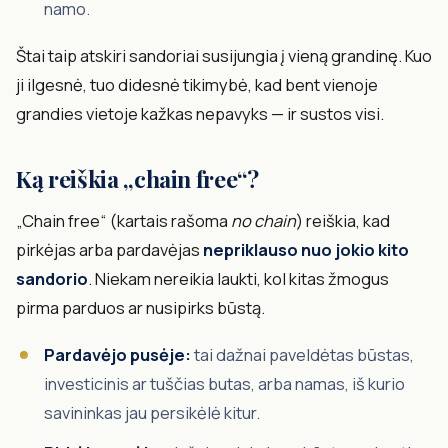
namo.
Štai taip atskiri sandoriai susijungia į vieną grandinę. Kuo
ji ilgesnė, tuo didesnė tikimybė, kad bent vienoje
grandies vietoje kažkas nepavyks — ir sustos visi.
Ką reiškia „chain free“?
„Chain free“ (kartais rašoma
no chain
) reiškia, kad
pirkėjas arba pardavėjas
nepriklauso nuo jokio kito
sandorio
. Niekam nereikia laukti, kol kitas žmogus
pirma parduos ar nusipirks būstą.
Pardavėjo pusėje:
tai dažnai paveldėtas būstas,
investicinis ar tuščias butas, arba namas, iš kurio
savininkas jau persikėlė kitur.