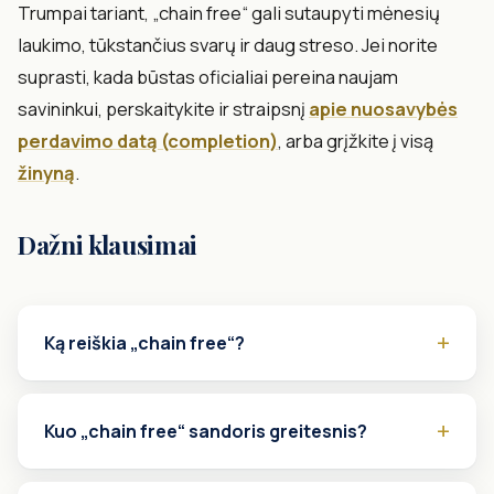
Trumpai tariant, „chain free“ gali sutaupyti mėnesių
laukimo, tūkstančius svarų ir daug streso. Jei norite
suprasti, kada būstas oficialiai pereina naujam
savininkui, perskaitykite ir straipsnį
apie nuosavybės
perdavimo datą (completion)
, arba grįžkite į visą
žinyną
.
Dažni klausimai
Ką reiškia „chain free“?
Kuo „chain free“ sandoris greitesnis?