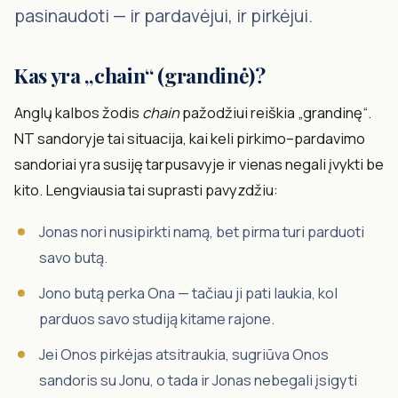
pasinaudoti — ir pardavėjui, ir pirkėjui.
Kas yra „chain“ (grandinė)?
Anglų kalbos žodis
chain
pažodžiui reiškia „grandinę“.
NT sandoryje tai situacija, kai keli pirkimo–pardavimo
sandoriai yra susiję tarpusavyje ir vienas negali įvykti be
kito. Lengviausia tai suprasti pavyzdžiu:
Jonas nori nusipirkti namą, bet pirma turi parduoti
savo butą.
Jono butą perka Ona — tačiau ji pati laukia, kol
parduos savo studiją kitame rajone.
Jei Onos pirkėjas atsitraukia, sugriūva Onos
sandoris su Jonu, o tada ir Jonas nebegali įsigyti