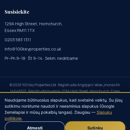
Susisiekite
129A High Street, Hornchurch,
Essex RM11 1TX
0203 583 1311
info@100keyproperties.co.uk
Pr–Pn 9–18 · Št 9–14 · Sekm. nedirbame
©
2026
100 Key Properties Ltd · Registruota Anglijoje ir Velse, įmonės Nr.
14648613 · Registruota buveinė: 129A High Street, Hornchurch, Essex
RM11 1TX · Property Redress Scheme PRS045855 · Client Money
Naudojame būtinuosius slapukus, kad svetainė veiktų. Su jūsų
Protection CMP014115 · My Deposits registruotas agentas ·
Privatumas
·
sutikimu norėtume naudoti ir neesminius slapukus (Google
Slapukai
·
Sąlygos
·
Skundai
·
Sukčiavimo prevencija
·
žemėlapiai ir mūsų pokalbių langas). Daugiau —
Slapukų
Slapukų nustatymai
politikoje
.
Atmesti
Sutinku