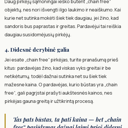
Daug pirkėjų sąmoningai ieško būtent „chain free“
objektų, nes nori išvengti ilgo laukimo ir neaiškumo. Kai
kurie net sutinka mokėti šiek tiek daugiau, jei žino, kad
sandoris bus paprastas ir greitas. Pardavėjui tai reiškia
daugiau susidomėjusių pirkėjų.
4. Didesnė derybinė galia
Jei esate „chain free“ pirkėjas, turite pranašumą prieš
kitus: pardavėjas žino, kad viskas vyks greitai ir be
netikėtumų, todėl dažnai sutinka net su šiek tiek
mažesne kaina. O pardavėjas, kurio būstas yra „chain
free“, gali pagrįstai prašyti aukštesnės kainos, nes
pirkėjas gauna greitą ir užtikrintą procesą.
Tas pats būstas, ta pati kaina — bet „chain
free“ pasiūlymas dažnai laimi prieš didesnį,