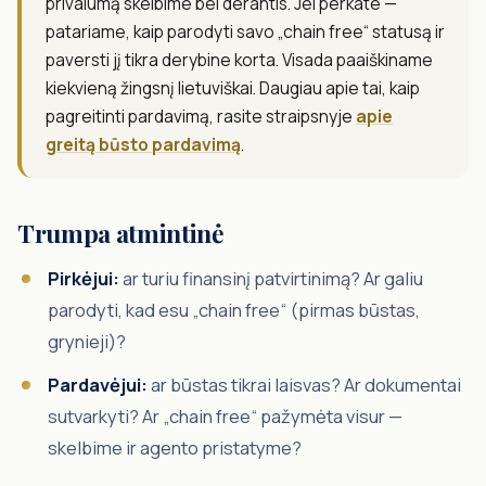
privalumą skelbime bei derantis. Jei perkate —
patariame, kaip parodyti savo „chain free“ statusą ir
paversti jį tikra derybine korta. Visada paaiškiname
kiekvieną žingsnį lietuviškai. Daugiau apie tai, kaip
pagreitinti pardavimą, rasite straipsnyje
apie
greitą būsto pardavimą
.
Trumpa atmintinė
Pirkėjui:
ar turiu finansinį patvirtinimą? Ar galiu
parodyti, kad esu „chain free“ (pirmas būstas,
grynieji)?
Pardavėjui:
ar būstas tikrai laisvas? Ar dokumentai
sutvarkyti? Ar „chain free“ pažymėta visur —
skelbime ir agento pristatyme?