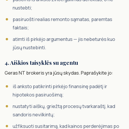
nustebti;
pasiruošti realias remonto sąmatas, paremtas
faktais;
atimti iš pirkėjo argumentus — jis nebeturės kuo
jūsų nustebinti.
4. Aiškios taisyklės su agentu
Geras NT brokeris yra jūsų skydas. Paprašykite jo:
iš anksto patikrinti pirkėjo finansinę padėtį ir
hipotekos pasiruošimą;
nustatyti aiškų, griežtą procesų tvarkaraštį, kad
sandoris nevilkintų;
užfiksuoti susitarimą, kad kainos perderėjimas po