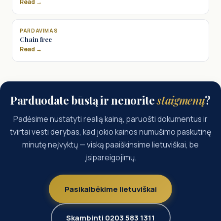
Read →
PARDAVIMAS
Chain free
Read →
Parduodate būstą ir nenorite
staigmenų
?
Padėsime nustatyti realią kainą, paruošti dokumentus ir
tvirtai vesti derybas, kad jokio kainos numušimo paskutinę
minutę neįvyktų — viską paaiškinsime lietuviškai, be
įsipareigojimų.
Pasikalbėkime lietuviškai
Skambinti 0203 583 1311