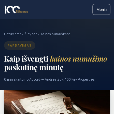
Meniu
Lietuviams
/
Žinynas
/ Kainos numušimas
PARDAVIMAS
Kaip išvengti
kainos numušimo
paskutinę minutę
6 min skaitymo
·
Autorė —
Andrea Zuk
, 100 Key Properties