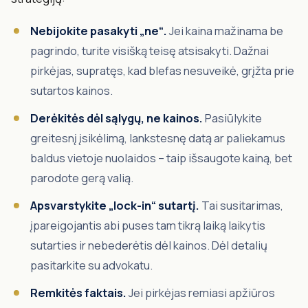
Nebijokite pasakyti „ne“.
Jei kaina mažinama be
pagrindo, turite visišką teisę atsisakyti. Dažnai
pirkėjas, supratęs, kad blefas nesuveikė, grįžta prie
sutartos kainos.
Derėkitės dėl sąlygų, ne kainos.
Pasiūlykite
greitesnį įsikėlimą, lankstesnę datą ar paliekamus
baldus vietoje nuolaidos – taip išsaugote kainą, bet
parodote gerą valią.
Apsvarstykite „lock-in“ sutartį.
Tai susitarimas,
įpareigojantis abi puses tam tikrą laiką laikytis
sutarties ir nebederėtis dėl kainos. Dėl detalių
pasitarkite su advokatu.
Remkitės faktais.
Jei pirkėjas remiasi apžiūros