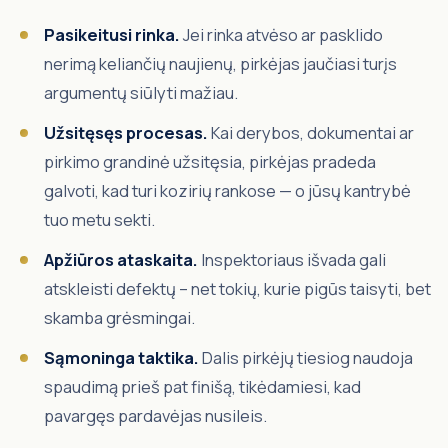
Pasikeitusi rinka.
Jei rinka atvėso ar pasklido
nerimą keliančių naujienų, pirkėjas jaučiasi turįs
argumentų siūlyti mažiau.
Užsitęsęs procesas.
Kai derybos, dokumentai ar
pirkimo grandinė užsitęsia, pirkėjas pradeda
galvoti, kad turi kozirių rankose — o jūsų kantrybė
tuo metu sekti.
Apžiūros ataskaita.
Inspektoriaus išvada gali
atskleisti defektų – net tokių, kurie pigūs taisyti, bet
skamba grėsmingai.
Sąmoninga taktika.
Dalis pirkėjų tiesiog naudoja
spaudimą prieš pat finišą, tikėdamiesi, kad
pavargęs pardavėjas nusileis.