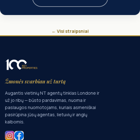
← Visi straipsniai
Žmonės svarbiau už turtą
Augantis vietinių NT agentų tinklas Londone ir
už jo ribų — būsto pardavimas, nuoma ir
paslaugos nuomotojams, kuriais asmeniškai
pasirūpina jūsų agentas, lietuvių ir anglų
kalbomis.