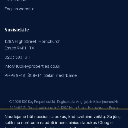
English website
Susisiekite
129A High Street, Hornchurch,
Essex RM11 1TX
0203 583 1311
info@100keyproperties.co.uk
Pr–Pn 9–18 · Št 9–14 · Sekm. nedirbame
©
2026
100 Key Properties Ltd · Registruota Anglijoje ir Velse, įmonės Nr.
14648613 · Registruota buveinė: 129A High Street, Hornchurch, Essex
RM11 1TX · Property Redress Scheme PRS045855 · Client Money
Naudojame būtinuosius slapukus, kad svetainė veiktų. Su jūsų
Protection CMP014115 · My Deposits registruotas agentas ·
Privatumas
·
sutikimu norėtume naudoti ir neesminius slapukus (Google
Slapukai
·
Sąlygos
·
Skundai
·
Sukčiavimo prevencija
·