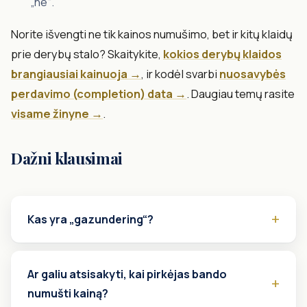
„ne“.
Norite išvengti ne tik kainos numušimo, bet ir kitų klaidų
prie derybų stalo? Skaitykite,
kokios derybų klaidos
brangiausiai kainuoja →
, ir kodėl svarbi
nuosavybės
perdavimo (completion) data →
. Daugiau temų rasite
visame žinyne →
.
Dažni klausimai
Kas yra „gazundering“?
Ar galiu atsisakyti, kai pirkėjas bando
numušti kainą?