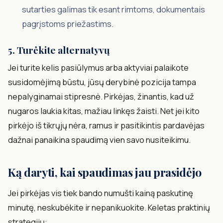
sutarties galimas tik esant rimtoms, dokumentais
pagrįstoms priežastims.
5. Turėkite alternatyvų
Jei turite kelis pasiūlymus arba aktyviai palaikote
susidomėjimą būstu, jūsų derybinė pozicija tampa
nepalyginamai stipresnė. Pirkėjas, žinantis, kad už
nugaros laukia kitas, mažiau linkęs žaisti. Net jei kito
pirkėjo iš tikrųjų nėra, ramus ir pasitikintis pardavėjas
dažnai panaikina spaudimą vien savo nusiteikimu.
Ką daryti, kai spaudimas jau prasidėjo
Jei pirkėjas vis tiek bando numušti kainą paskutinę
minutę, neskubėkite ir nepanikuokite. Keletas praktinių
strategijų: