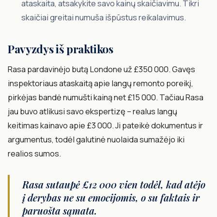
ataskaita, atsakykite savo kainų skaičiavimu. Tikri
skaičiai greitai numuša išpūstus reikalavimus.
Pavyzdys iš praktikos
Rasa pardavinėjo butą Londone už £350 000. Gavęs
inspektoriaus ataskaitą apie langų remonto poreikį,
pirkėjas bandė numušti kainą net £15 000. Tačiau Rasa
jau buvo atlikusi savo ekspertizę – realus langų
keitimas kainavo apie £3 000. Ji pateikė dokumentus ir
argumentus, todėl galutinė nuolaida sumažėjo iki
realios sumos.
Rasa sutaupė £12 000 vien todėl, kad atėjo
į derybas ne su emocijomis, o su faktais ir
paruošta sąmata.