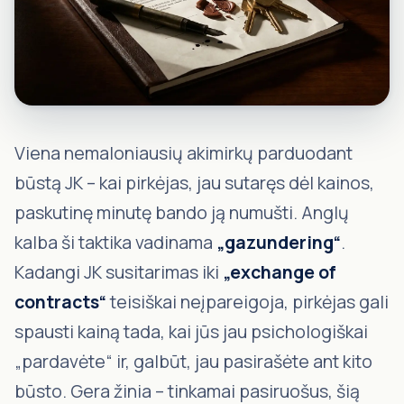
Viena nemaloniausių akimirkų parduodant
būstą JK – kai pirkėjas, jau sutaręs dėl kainos,
paskutinę minutę bando ją numušti. Anglų
kalba ši taktika vadinama
„gazundering“
.
Kadangi JK susitarimas iki
„exchange of
contracts“
teisiškai neįpareigoja, pirkėjas gali
spausti kainą tada, kai jūs jau psichologiškai
„pardavėte“ ir, galbūt, jau pasirašėte ant kito
būsto. Gera žinia – tinkamai pasiruošus, šią