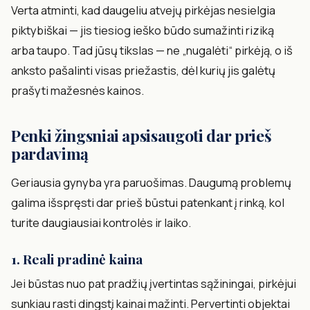
Verta atminti, kad daugeliu atvejų pirkėjas nesielgia
piktybiškai — jis tiesiog ieško būdo sumažinti riziką
arba taupo. Tad jūsų tikslas — ne „nugalėti“ pirkėją, o iš
anksto pašalinti visas priežastis, dėl kurių jis galėtų
prašyti mažesnės kainos.
Penki žingsniai apsisaugoti dar prieš
pardavimą
Geriausia gynyba yra paruošimas. Daugumą problemų
galima išspręsti dar prieš būstui patenkant į rinką, kol
turite daugiausiai kontrolės ir laiko.
1. Reali pradinė kaina
Jei būstas nuo pat pradžių įvertintas sąžiningai, pirkėjui
sunkiau rasti dingstį kainai mažinti. Pervertinti objektai