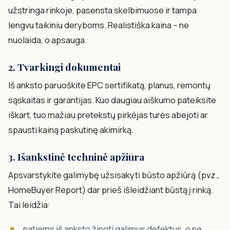
užstringa rinkoje, pasensta skelbimuose ir tampa
lengvu taikiniu deryboms. Realistiška kaina – ne
nuolaida, o apsauga.
2. Tvarkingi dokumentai
Iš anksto paruoškite EPC sertifikatą, planus, remontų
sąskaitas ir garantijas. Kuo daugiau aiškumo pateiksite
iškart, tuo mažiau pretekstų pirkėjas turės abejoti ar
spausti kainą paskutinę akimirką.
3. Išankstinė techninė apžiūra
Apsvarstykite galimybę užsisakyti būsto apžiūrą (pvz.,
HomeBuyer Report) dar prieš išleidžiant būstą į rinką.
Tai leidžia:
patiems iš anksto žinoti galimus defektus, o ne